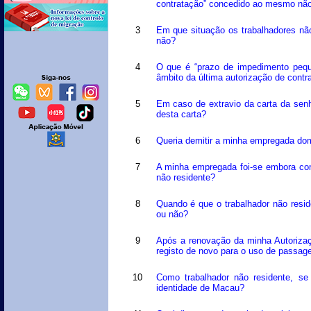
contratação” concedido ao mesmo não
3
Em que situação os trabalhadores nã
não?
4
O que é “prazo de impedimento peque
âmbito da última autorização de contr
5
Em caso de extravio da carta da senh
desta carta?
6
Queria demitir a minha empregada dom
7
A minha empregada foi-se embora com 
não residente?
8
Quando é que o trabalhador não resid
ou não?
9
Após a renovação da minha Autorizaç
registo de novo para o uso de passage
10
Como trabalhador não residente, se
identidade de Macau?