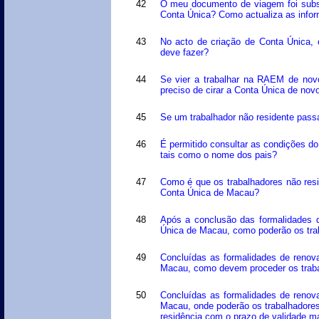
42
O meu documento de viagem foi substi
Conta Única? Como actualiza as info
43
No acto de criação de Conta Única, 
deve fazer?
44
Se vier a trabalhar na RAEM de novo
preciso de cirar a Conta Única de nov
45
Se um trabalhador não residente passa
46
É permitido consultar as condições do
tais como o nome dos pais?
47
Como é que os trabalhadores não resi
Conta Única de Macau?
48
Após a conclusão das formalidades d
Única de Macau, como poderão os traba
49
Concluídas as formalidades de renov
Macau, como devem proceder os trabal
50
Concluídas as formalidades de renov
Macau, onde poderão os trabalhadores
residência com o prazo de validade m