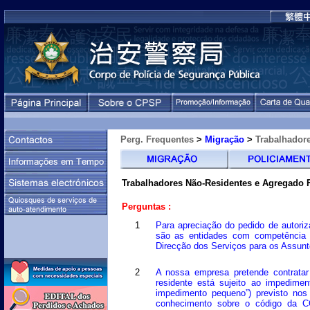
Perg. Frequentes
>
Migração
>
Trabalhadore
Trabalhadores Não-Residentes e Agregado F
Perguntas :
1
Para apreciação do pedido de autori
são as entidades com competência d
Direcção dos Serviços para os Assunt
2
A nossa empresa pretende contrat
residente está sujeito ao impedime
impedimento pequeno”) previsto nos
conhecimento sobre o código da C