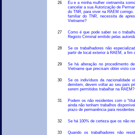
26
Eu e a minha mulher vietnamita somo
cancelar a sua Autorização de Perman
do TNR, para viver na RAEM comigo. 
familiar do TNR, necessita de apres
Vietname?
27
Como é que pode saber se o trabalha
Registo Criminal emitido pelas autor
28
Se os trabalhadores não especializad
partir de local exterior à RAEM, a fim
29
Se há alteração no procedimento de 
Vietname que precisam obter visto c
30
Se os indivíduos da nacionalidade v
demitem, devem voltar ao seu país pri
serem permitidos trabalhar na RAEM?
31
Podem os não residentes com o “títul
ainda não tenham trabalhos disponívei
prazo de permanência para residente
32
Se há 100% de certeza que os não res
33
Quando os trabalhadores não resid