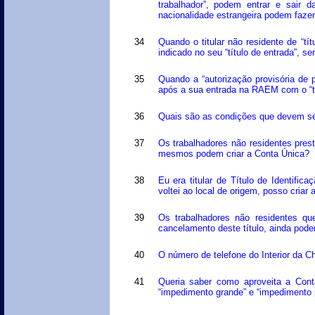
trabalhador”, podem entrar e sair
nacionalidade estrangeira podem faze
34
Quando o titular não residente de “t
indicado no seu “título de entrada”, s
35
Quando a “autorização provisória de 
após a sua entrada na RAEM com o “tít
36
Quais são as condições que devem ser
37
Os trabalhadores não residentes pre
mesmos podem criar a Conta Única?
38
Eu era titular de Título de Identifi
voltei ao local de origem, posso criar
39
Os trabalhadores não residentes que
cancelamento deste título, ainda pode
40
O número de telefone do Interior da Ch
41
Queria saber como aproveita a Conta
“impedimento grande” e “impedimento 