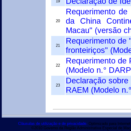
Declaração de Id
19
Requerimento de 
da China Contin
20
Macau" (versão c
Requerimento de "
21
fronteiriços" (Mo
Requerimento de 
22
(Modelo n.° DARP
Declaração sobre 
23
RAEM (Modelo n.
Cláusulas de utilização e de privacidade.
Optimizado para Internet 
©2010 Governo da Região Administrativa Especial de Macau