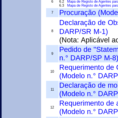
6
6.2
Mapa de Registo de Agentes par
6.3
Mapa de Registo de Agentes par
Procuração (Mod
7
Declaração de Ob
DARP/SR M-1)
8
(Nota: Aplicável a
Pedido de "State
9
n.° DARP/SP M-8
Requerimento de C
10
(Modelo n.° DARP
Declaração de mor
11
(Modelo n.° DAR
Requerimento de a
12
(Modelo n.° DAR