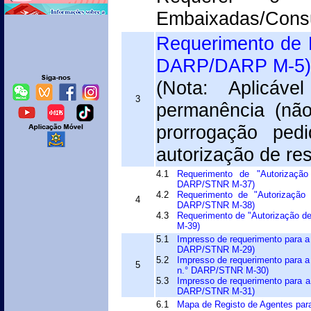
Embaixadas/Consu
Requerimento de 
DARP/DARP M-5)
(Nota: Aplicáv
3
permanência (nã
prorrogação ped
autorização de res
4.1
Requerimento de "Autorização
DARP/STNR M-37)
4.2
Requerimento de "Autorização
4
DARP/STNR M-38)
4.3
Requerimento de "Autorização d
M-39)
5.1
Impresso de requerimento para a
DARP/STNR M-29)
5.2
Impresso de requerimento para a
5
n.° DARP/STNR M-30)
5.3
Impresso de requerimento para a
DARP/STNR M-31)
6.1
Mapa de Registo de Agentes par