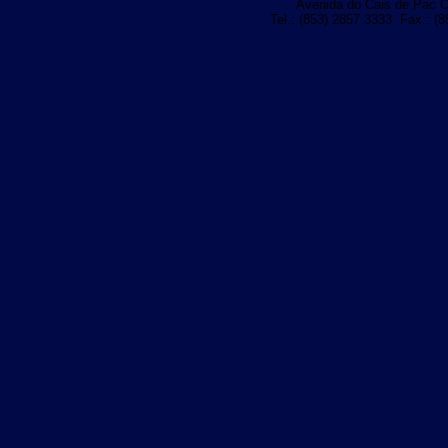
Avenida do Cais de Pac O
Tel.: (853) 2857 3333 Fax.: (