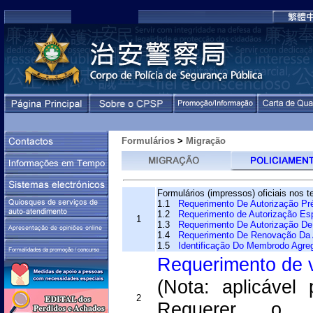
Formulários
>
Migração
Formulários (impressos) oficiais nos t
1.1
Requerimento De Autorização Pré
1.2
Requerimento de Autorização Esp
1
1.3
Requerimento De Autorização De 
1.4
Requerimento De Renovação Da A
1.5
Identificação Do Membrodo Agreg
Requerimento de 
(Nota: aplicáve
2
Requerer o 