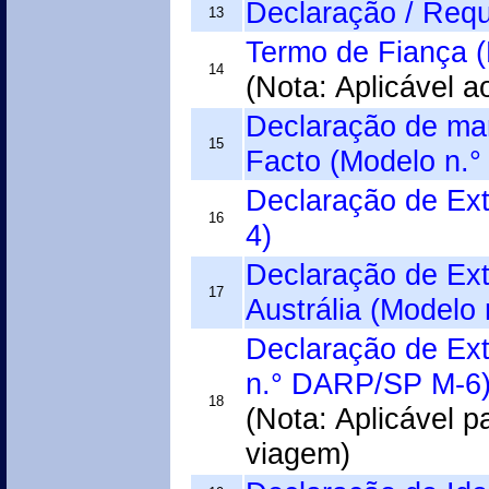
Declaração / Req
13
Termo de Fiança 
14
(Nota: Aplicável a
Declaração de ma
15
Facto (Modelo n.
Declaração de Ex
16
4)
Declaração de Ex
17
Austrália (Modelo
Declaração de Ex
n.° DARP/SP M-6
18
(Nota: Aplicável 
viagem)