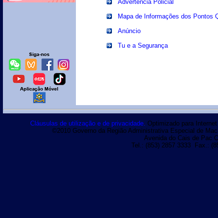
Advertência Policial
Mapa de Informações dos Pontos Q
Anúncio
Tu e a Segurança
Cláusulas de utilização e de privacidade.
Optimizado para Internet 
©2010 Governo da Região Administrativa Especial de Macau
Avenida do Cais de Pac O
Tel.: (853) 2857 3333 Fax.: (