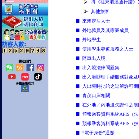
持《往來港澳通行證》
其他旅客
來澳定居人士
外地僱員及其家團成員
外地學生
使用學生專道服務之人士
隨車出入境
出入境法律問題集
出入境辦理手續服務對象及
入出境時批給之逗留許可期
青茂口岸相關
在外地／內地遺失證件之澳
預報乘客資料系統APIS（
預報乘客資料系統APIS（
“電子身份”通關