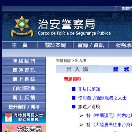
問題解說
>
出入境
問題類型
非居民須知
使用自助過關服務之人士
旅遊／過境
持《中國護照》的內地
持《大陸居民往來台灣