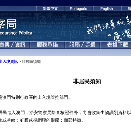
出入境資訊
>
非居民須知
非居民須知
是澳門特別行政區的出入境管控部門。
居民進入澳門，治安警察局除查核證件外，尚會收集生物識別資料
紋或掌紋；虹膜或視網膜的形態；面部特徵。