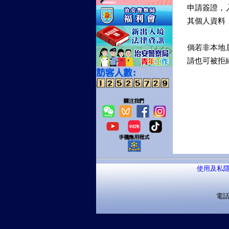
申請簽證，
其個人資料
倘若非本地
請也可被拒
使用及私
電話：