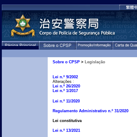
Sobre o CPSP
>
Legislação
Lei n.º 9/2002
Alterações :
Lei n.º 26/2020
Lei n.º 1/2017
Lei n.º 11/2020
Regulamento Administrativo n.º 31/2020
Lei constitutiva
Lei n.º 13/2021