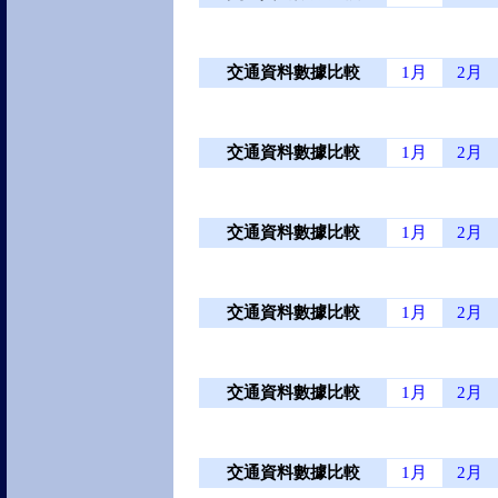
交通資料數據比較
1月
2月
交通資料數據比較
1月
2月
交通資料數據比較
1月
2月
交通資料數據比較
1月
2月
交通資料數據比較
1月
2月
交通資料數據比較
1月
2月