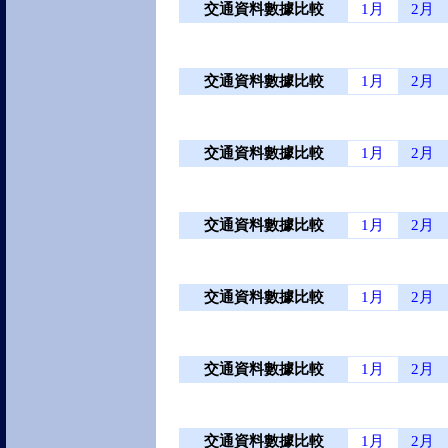
交通資料數據比較
1月
2月
交通資料數據比較
1月
2月
交通資料數據比較
1月
2月
交通資料數據比較
1月
2月
交通資料數據比較
1月
2月
交通資料數據比較
1月
2月
交通資料數據比較
1月
2月