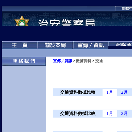
宣傳／資訊
>
數據資料
>
交通
交通資料數據比較
1月
2月
交通資料數據比較
1月
2月