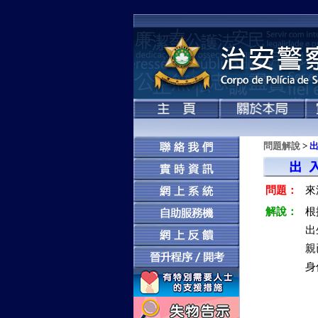
問題解說
>
問題：
來
解說：
根
出
親
身