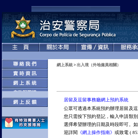
網上系統
>
出入境（外地僱員相關）
居留及逗留事務廳網上預約系統
公眾可透過本系統預約辦理居留及逗
您只需按下預約登記，輸入申請類別
選擇希望辦理的日期及時段即可。如
迎詳閱
《網上操作指南》
或致電 ( 853