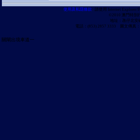
使用及私隱條款
請使用 Internet Explo
©2010 澳門特
地址：氹仔北安
電話：(853) 2857 3333 圖文傳真：
關閘出境車道一