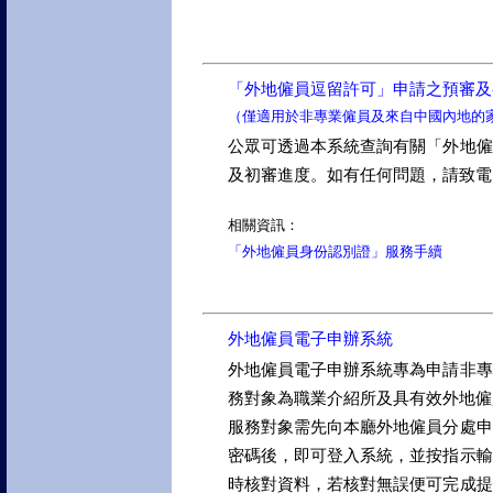
「外地僱員逗留許可」申請之預審及
（僅適用於非專業僱員及來自中國內地的
公眾可透過本系統查詢有關「外地僱
及初審進度。如有任何問題，請致電 (853
相關資訊：
「外地僱員身份認別證」服務手續
外地僱員電子申辦系統
外地僱員電子申辦系統專為申請非專
務對象為職業介紹所及具有效外地僱
服務對象需先向本廳外地僱員分處申
密碼後，即可登入系統，並按指示輸
時核對資料，若核對無誤便可完成提