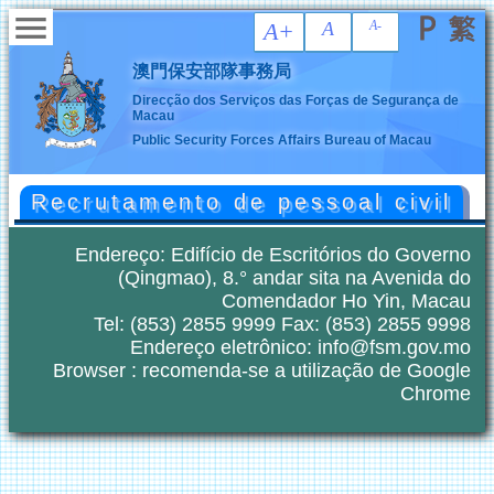
A+
A
A-
澳門保安部隊事務局
Direcção dos Serviços das
Forças de Segurança de
Macau
Public Security Forces Affairs
Bureau of Macau
Recrutamento de pessoal civil
Endereço: Edifício de Escritórios do Governo
(Qingmao), 8.° andar sita na Avenida do
Comendador Ho Yin, Macau
Tel: (853) 2855 9999
Fax: (853) 2855 9998
Endereço eletrônico: info@fsm.gov.mo
Browser : recomenda-se a utilização de Google
Chrome