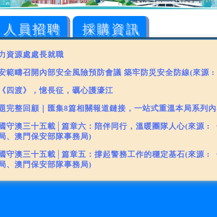
人員招聘
採購資訊
力資源處處長就職
安範疇召開內部安全風險預防會議 築牢防災安全防線(來源 : 
《四渡》，憶長征，礪心護濠江
題完整回顧｜匯集8篇相關報道鏈接，一站式重溫本局系列內
國守澳三十五載│篇章六：陪伴同行，溫暖團隊人心(來源 :
局、澳門保安部隊事務局)
國守澳三十五載│篇章五：撐起警務工作的穩定基石(來源 :
局、澳門保安部隊事務局)