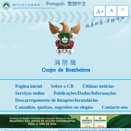
Português
繁體中文
A-
A
A+
Página inicial
Sobre o CB
Últimas notícias
Serviços online
Publicações/Dados/Informações
Descarregamento de listagens/formulários
Consultas, queixas, sugestões ou elogios
Contacte-nos