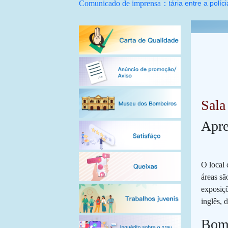
roteger de mãos dadas a segurança comunitária entre a polícia e a
Comunicado de imprensa：
Sala
Apre
O local 
áreas sã
exposiçõ
inglês, 
Bom