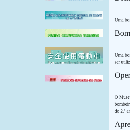
Uma bom
Bom
Uma bomb
ser util
Ope
O Museu 
bombeiro
do 2.º a
Apre