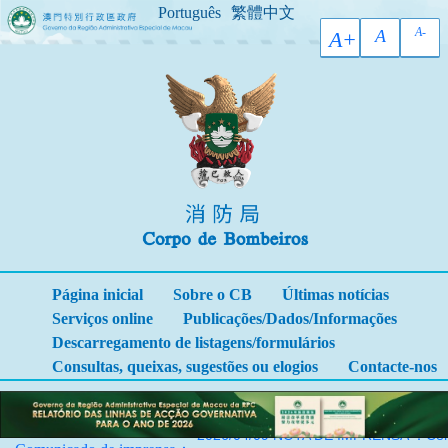
Português
繁體中文
A-
A
A+
Página inicial
Sobre o CB
Últimas notícias
Serviços online
Publicações/Dados/Informações
Descarregamento de listagens/formulários
Consultas, queixas, sugestões ou elogios
Contacte-nos
2026/04/09 NOTA DE IMPRENSA ：Cerimón