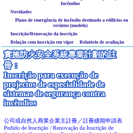
Incêndios
Novidades
Plano de emergência de incêndio destinado a edificios ou
recintos (modelo)
Inscrição/Renovação da inscrição
Relação com inscrição em vigor
Relatório de avaliação
實施防火安全系統專業計劃的註
冊：
Inscrição para execução de
projectos de especialidade de
sistemas de segurança contra
incêndios
公司或自然人商業企業主註冊／註冊續期申請表
Pedido de Inscrição / Renovação da Inscrição de