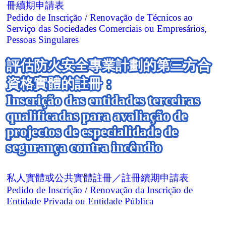
冊續期申請表
Pedido de Inscrição / Renovação de Técnicos ao
Serviço das Sociedades Comerciais ou Empresários,
Pessoas Singulares
評估防火安全專業計劃的第三方合
資格實體的註冊：
Inscrição das entidades terceiras
qualificadas para avaliação de
projectos de especialidade de
segurança contra incêndio
私人實體或公共實體註冊／註冊續期申請表
Pedido de Inscrição / Renovação da Inscrição de
Entidade Privada ou Entidade Pública