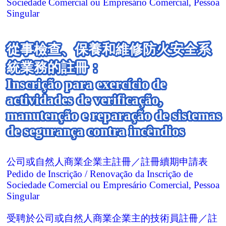
Sociedade Comercial ou Empresário Comercial, Pessoa
Singular
從事檢查、保養和維修防火安全系
統業務的註冊：
Inscrição para exercício de
actividades de verificação,
manutenção e reparação de sistemas
de segurança contra incêndios
公司或自然人商業企業主註冊／註冊續期申請表
Pedido de Inscrição / Renovação da Inscrição de
Sociedade Comercial ou Empresário Comercial, Pessoa
Singular
受聘於公司或自然人商業企業主的技術員註冊／註