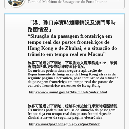
Terminal Marítimo de Passageiros do Porto Interior
「港、珠口岸實時通關情況及澳門即時
路面情況」
“Situação da passagem fronteiriça em
tempo real dos postos fronteiriços de
Hong Kong e de Zhuhai, e a situação do
trânsito em tempo real em Macau”
旅客可通過以下網址，下載香港入境事務處APP，瞭解
香港陸路邊境管制站即時通關情況。
Os turistas podem descarregar a aplicação do
Departamento de Imigração de Hong Kong através da
seguinte página electrónica, para inteirar-se da situação
da passagem fronteiriça em tempo real dos postos de
controlo fronteiriço terrestres de Hong Kong.
https://www.immd.gov.hk/hks/mobile/index.html
旅客可通過以下網址，瞭解珠海旅檢口岸實時通關情況
Os turistas podem inteirar-se da situação da passagem
fronteiriça em tempo real dos postos fronteiriços de
Zhuhai através da seguinte página electrónica
https://smartport.hengqin.gov.cn/port/index