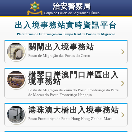
治安警察局
Corpo de Polícia de Segurança Pública
出入境事務站實時資訊平台
Plataforma de Informação em Tempo Real de Postos de Migração
關閘出入境事務站
Posto de Migração das Portas do Cerco
橫琴口岸澳門口岸區出入
境事務站
Posto de Migração da Zona do Posto Fronteiriço da Parte
de Macau do Posto Fronteiriço Hengqin
港珠澳大橋出入境事務站
Posto Fronteiriço da Ponte Hong Kong-Zhuhai-Macau