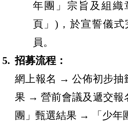
年團」宗旨及組織
頁」)，於宣誓儀
員。
5.
招募流程：
網上報名 → 公佈初步抽
果 → 營前會議及遞交報
團」甄選結果 → 「少