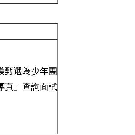
獲甄選為少年團
專頁」查詢面試