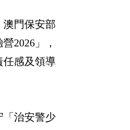
、澳門保安部
2026」，
責任感及領導
守「治安警少