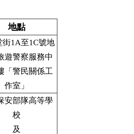
地點
街1A至1C號地
旅遊警察服務中
樓「警民關係工
作室」
保安部隊高等學
校
及