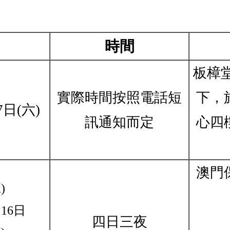
時間
板樟堂
實際時間按照電話短
下，
7日(六)
訊通知而定
心四
澳門
)
16日
四日三夜