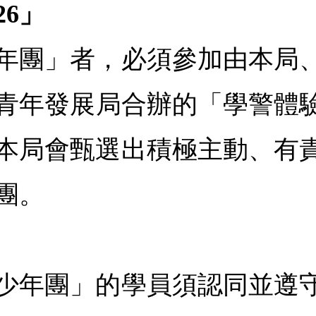
26」
年團」者，必須參加由本局
青年發展局合辦的「學警體驗營
本局會甄選出積極主動、有
團。
少年團」的學員須認同並遵