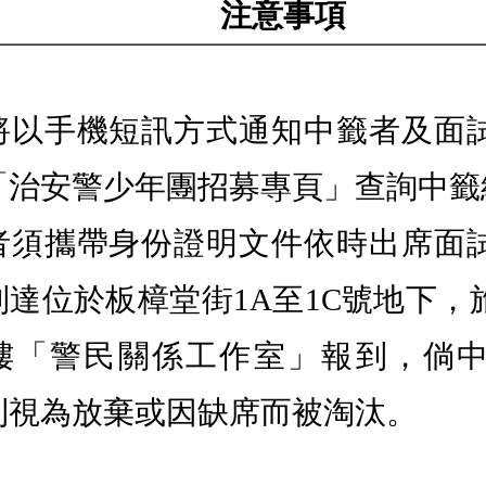
注意事項
將以手機短訊方式通知中籤者及面
「治安警少年團招募專頁」查詢中籤
者須攜帶身份證明文件依時出席面
到達位於板樟堂街1A至1C號地下，
樓「警民關係工作室」報到，倘
則視為放棄或因缺席而被淘汰。