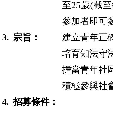
至25歲(截
參加者即可
3.
宗旨：
建立青年正
培育知法守
擔當青年社
積極參與社
4.
招募條件：