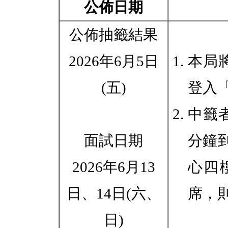
公佈日期
公佈抽籤結果
2026年6月5日
1.
本局
(五)
登入
2.
中籤
面試日期
分鐘
2026年6月13
心四
日、14日(六、
席，
日)