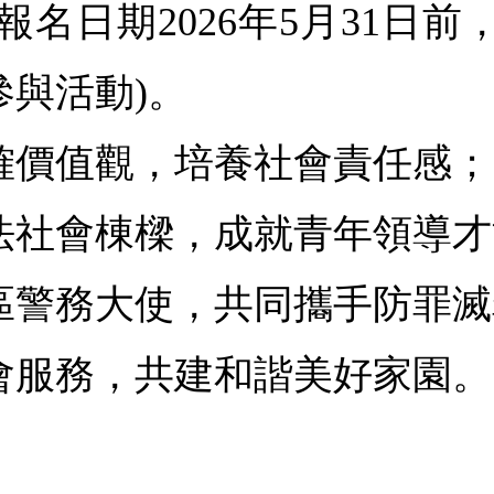
至報名日期2026年5月31日前
參與活動)。
確價值觀，培養社會責任感；
法社會棟樑，成就青年領導才
區警務大使，共同攜手防罪滅
會服務，共建和諧美好家園。