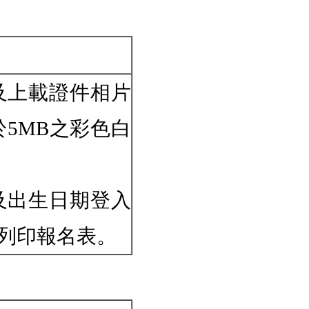
及上載證件相片
於5MB之彩色白
及出生日期登入
列印報名表。