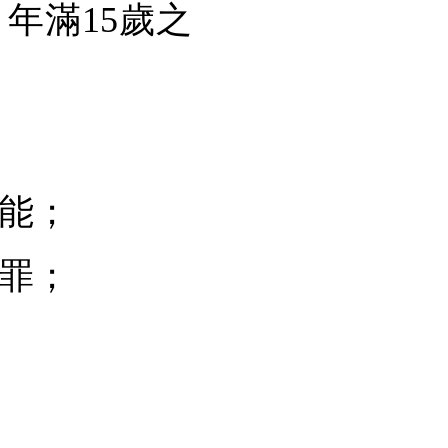
，年滿15歲之
能；
罪；