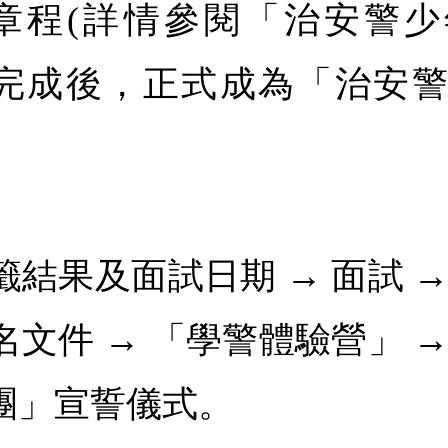
章程(詳情參閱「治安警少
式完成後，正式成為「治安
籤結果及面試日期 → 面試 
名文件 → 「學警體驗營」 
年團」宣誓儀式。