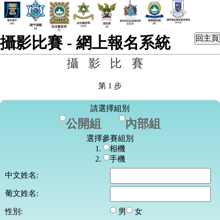
攝影比賽 - 網上報名系統
攝影比賽
第
1
步
請選擇組別
公開組
內部組
選擇參賽組別
1.
相機
2.
手機
中文姓名:
葡文姓名:
性別:
男
女